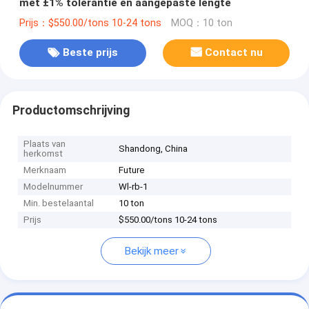
met ±1% tolerantie en aangepaste lengte
Prijs：$550.00/tons 10-24 tons
MOQ：10 ton
Beste prijs
Contact nu
Productomschrijving
Plaats van
Shandong, China
herkomst
Merknaam
Future
Modelnummer
Wl-rb-1
Min. bestelaantal
10 ton
Prijs
$550.00/tons 10-24 tons
Bekijk meer