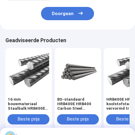
Doorgaan
Geadviseerde Producten
16 mm
BS-standaard
HRB400E HRB
bouwmateriaal
HRB400E HRB400
koolstofstaal
Staalbalk HRB400E
Carbon Steel
vervormd tral
HRB500
Vervormde balken
10 mm voor
Koolstofstaal
van 12 mm voor
gebouwverster
Beste prijs
Beste prijs
Beste pri
Vervormde balken
gebouwconstructie
verkoop