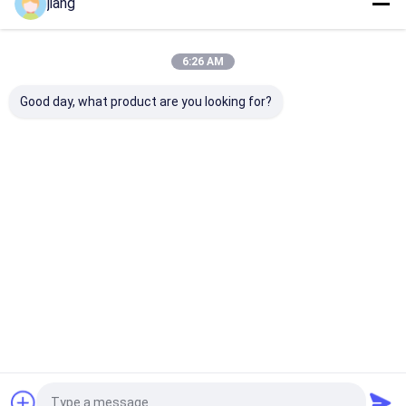
jiang
Thuis
Ongeveer
Contacteer
Desktop
ons
ons
Site
Sitemap
Privacybeleid
6:26 AM
Kwaliteit
Gegalvaniseerde spoelplaat
China Fabriek.Copyright ©
2025 Shandong Future Metal Manufacturing Co., Ltd.. All Rights
Good day, what product are you looking for?
Reserved.
Thuis
Producten
Over ons