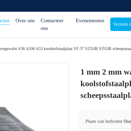
ucten
Over ons
Contacteer
Evenementen
Verzoek o
ons
gewalst A36 A106 A53 koolstofstaalplaat ST-37 S235JR S355JR scheepsstaal
1 mm 2 mm wa
koolstofstaal
scheepsstaalpl
Plaats van herkomst
Sha