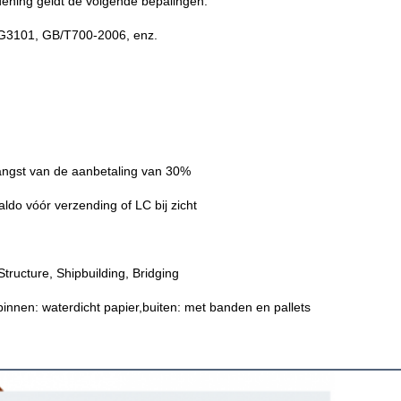
ening geldt de volgende bepalingen:
SG3101, GB/T700-2006, enz.
angst van de aanbetaling van 30%
do vóór verzending of LC bij zicht
tructure, Shipbuilding, Bridging
innen: waterdicht papier,buiten: met banden en pallets