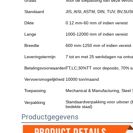
Graad
Voor de toepassing van deze verord
Standaard
JIS, AISI, ASTM, DIN, TUV, BV,SU
Dikte
0.12 mm-60 mm of indien vereist
Lange
1000-12000 mm of indien vereist
Breedte
600 mm-1250 mm of indien vereist
Leveringstermijn
7 tot en met 25 werkdagen na ontv
Betalingsvoorwaarden
TT,LC;30%TT voor deposito, 70% sal
Vervoersmogelijkheid
10000 ton/maand
Toepassing
Mechanical & Manufacturing, Steel S
Standaardverpakking voor uitvoer (b
Verpakking
bedekte staal)
Productgegevens