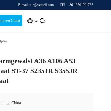
E-mail sale@sssteell.com
TEL.: 86-13501001767


m een Citaat
plaat
rmgewalst A36 A106 A53
plaat ST-37 S235JR S355JR
aat
ndong, China