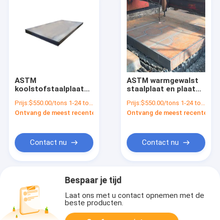
ASTM
ASTM warmgewalst
koolstofstaalplaat
staalplaat en plaat
13 mm dik voor warm
voor lasersnijden
Prijs:
$550.00/tons 1-24 tons
Prijs:
$550.00/tons 1-24 tons
rollen /
Ontvang de meest recente Prijs
Ontvang de meest recente Prij
molentestcertificaat
Contact nu
Contact nu
Bespaar je tijd
Laat ons met u contact opnemen met de
beste producten.