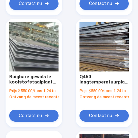
Contact nu
Contact nu
Buigbare gewalste
Q460
koolstofstaalplaat
laagtemperatuurplaat
1000 mm-2200 mm
van koolstofstaal
Prijs:
$550.00/tons 1-24 tons
Prijs:
$550.00/tons 1-24 tons
Breedte
ASTM A37 voor
Ontvang de meest recente Prijs
Ontvang de meest recente Prij
containerplaat
Contact nu
Contact nu