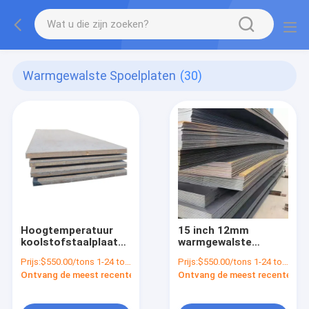
Warmgewalste Spoelplaten
(30)
Hoogtemperatuur
15 inch 12mm
koolstofstaalplaatplaat
warmgewalste
0,8 mm-1,2 mm met
zachte staalplaat
Prijs:
$550.00/tons 1-24 tons
Prijs:
$550.00/tons 1-24 tons
zinkgeplatte rolbaan
voor containerplaat
Ontvang de meest recente Prijs
Ontvang de meest recente Prij