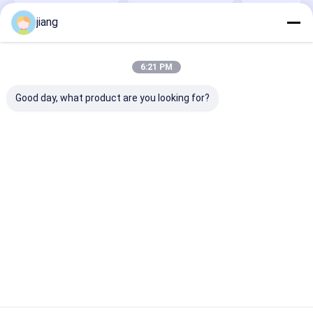
jiang
Thuis
Ongeveer
Contacteer
Desktop
ons
ons
Site
Sitemap
Privacybeleid
6:21 PM
Kwaliteit
Gegalvaniseerde spoelplaat
China Fabriek.Copyright ©
2025 Shandong Future Metal Manufacturing Co., Ltd.. All Rights
Good day, what product are you looking for?
Reserved.
Thuis
Producten
Over ons