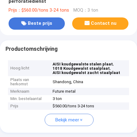
perforatiedienst
Prijs：$560.00/tons 3-24 tons
MOQ：3 ton
Beste prijs
Contact nu
Productomschrijving
,
AISI koudgewalste stalen plaat
Hoog licht
,
1018 Koudgewalst staalplaat
AISI koudgewalst zacht staalplaat
Plaats van
Shandong, China
herkomst
Merknaam
Future metal
Min. bestelaantal
3 ton
Prijs
$560.00/tons 3-24 tons
Bekijk meer