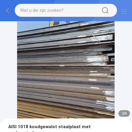
2
/
6
AISI 1018 koudgewalst staalplaat met