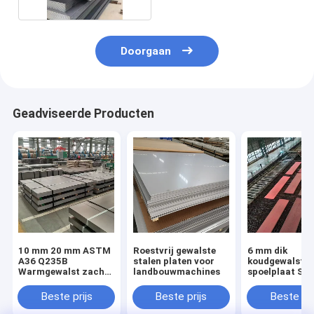
Doorgaan
Geadviseerde Producten
10 mm 20 mm ASTM
Roestvrij gewalste
6 mm dik
A36 Q235B
stalen platen voor
koudgewalst s
Warmgewalst zacht
landbouwmachines
spoelplaat SP
staalplaat/plaat met
SPCD SPCE D
lengte volgens de
DC03 DC04
Beste prijs
Beste prijs
Beste pri
behoeften