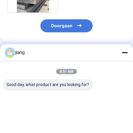
containerplaat
Doorgaan
Geadviseerde Producten
jiang
8:51 AM
Good day, what product are you looking for?
Voorgeverfde
ASTM/AISI/SGCC/CGCC/TDC51DZM/T
Koudgewalste
gegalvaniseerde
staalplaat Q1
warmgewalste
Q215 Q235 Q2
spoelplaat / S235JR
Q275 Q355 Ss
staalplaat
koolstofstaal 
Beste prijs
Beste prijs
Beste pri