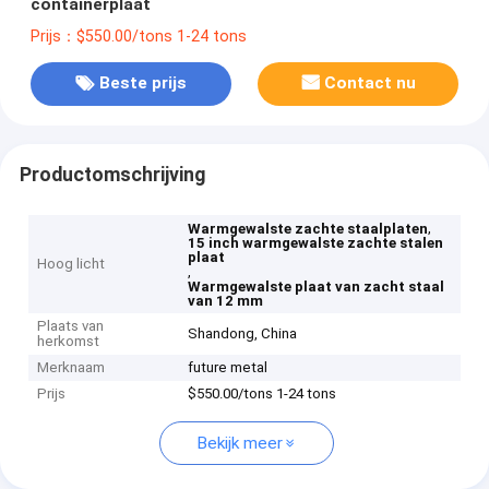
containerplaat
Prijs：$550.00/tons 1-24 tons
Beste prijs
Contact nu
Productomschrijving
,
Warmgewalste zachte staalplaten
15 inch warmgewalste zachte stalen
plaat
Hoog licht
,
Warmgewalste plaat van zacht staal
van 12 mm
Plaats van
Shandong, China
herkomst
Merknaam
future metal
Prijs
$550.00/tons 1-24 tons
Bekijk meer