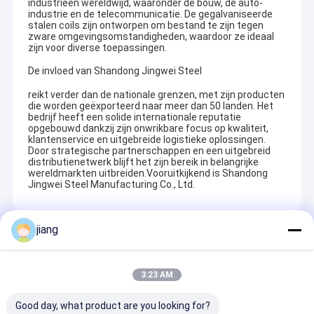
industrieën wereldwijd, waaronder de bouw, de auto-
industrie en de telecommunicatie. De gegalvaniseerde
stalen coils zijn ontworpen om bestand te zijn tegen
zware omgevingsomstandigheden, waardoor ze ideaal
zijn voor diverse toepassingen.
De invloed van
Shandong Jingwei Steel
reikt verder dan de nationale grenzen, met zijn producten
die worden geëxporteerd naar meer dan 50 landen. Het
bedrijf heeft een solide internationale reputatie
opgebouwd dankzij zijn onwrikbare focus op kwaliteit,
klantenservice en uitgebreide logistieke oplossingen.
Door strategische partnerschappen en een uitgebreid
distributienetwerk blijft het zijn bereik in belangrijke
wereldmarkten uitbreiden.
Vooruitkijkend is
Shandong
Jingwei Steel Manufacturing Co., Ltd.
jiang
Thuis
Aanbevolen Producten
Shandong Jingwei Steel Manufacturing Co., Ltd. is een
grootschalige onderneming die koolstofstaal, roestvrij staal,
Producten
3:23 AM
gegalvaniseerde materialen, aluminium en andere metalen
producten integreert. Het heeft 4 verkoopbases gevormd in
Over ons
Liaocheng, Wuxi, Tianjin en Jinan, en werkt samen met 4
Good day, what product are you looking for?
staalbuisfabrikanten met meer dan 100 werknemers. Er zijn 4